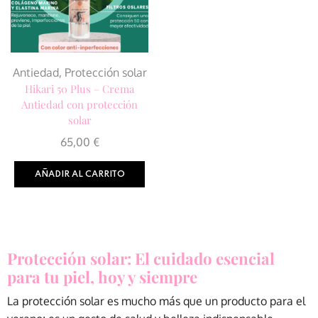
color del producto
Antiedad
,
Protección solar
Black
(0)
Hikari 50 Plus – Crema
Antiedad con protección
Blue
(0)
solar
Brown
(0)
65,00
€
Orange
(0)
AÑADIR AL CARRITO
Pink
(0)
Red
(0)
Protección solar: El cuidado esencial
para tu piel, hoy y siempre
La protección solar es mucho más que un producto para el