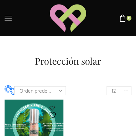
0
Protección solar
En oferta
(0)
Etiquetas del
producto