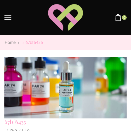
0
Home
67bf6435
67bf6435
/
0
/
0