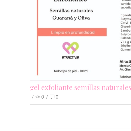
gel exfoliante semillas naturales
/
0
/
0