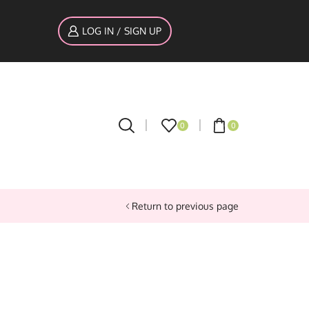
LOG IN / SIGN UP
0
0
Return to previous page