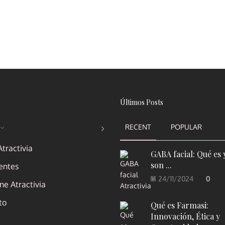
Últimos Posts
RECENT
POPULAR
tractivia
GABA facial: Qué es 
son ...
entes
24/11/2024
0
e Atractivia
to
Qué es Farmasi:
Innovación, Ética y