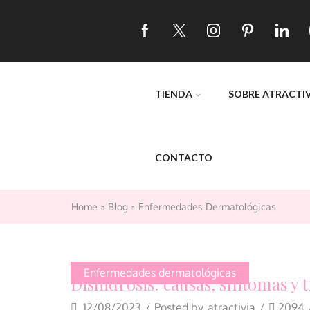
TIENDA
SOBRE ATRACTI
CONTACTO
Home
Blog
Enfermedades Dermatológicas
Enfermedades dermatológicas
Dishidrosis: causas, síntomas y
12/08/2023
/
Posted by
atractivia
/
2094