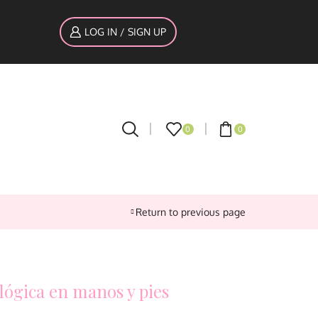
LOG IN / SIGN UP
0
0
Return to previous page
lógica en manos y pies