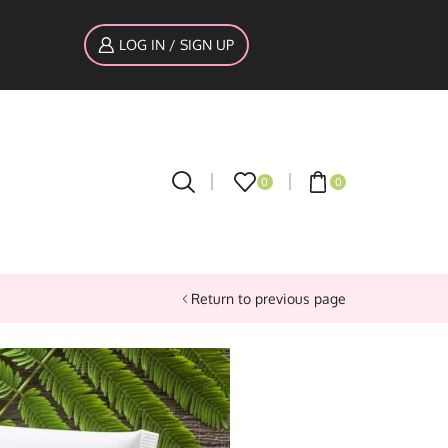
LOG IN / SIGN UP
0
0
Return to previous page