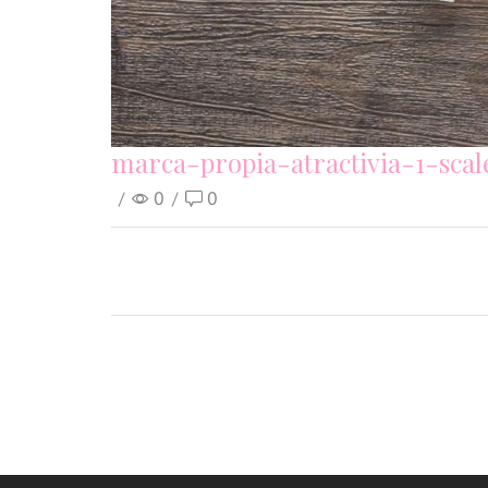
marca-propia-atractivia-1-scal
/
0
/
0