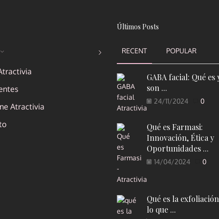
Últimos Posts
RECENT
POPULAR
tractivia
GABA facial: Qué es 
son ...
entes
24/11/2024
0
e Atractivia
to
Qué es Farmasi:
Innovación, Ética y
Oportunidades ...
14/04/2024
0
Qué es la exfoliación
lo que ...