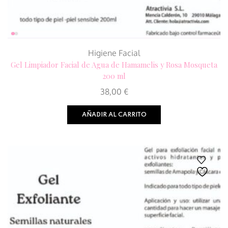
Higiene Facial
Gel Limpiador Facial de Agua de Hamamelis y Rosa Mosqueta
200 ml
38,00
€
AÑADIR AL CARRITO