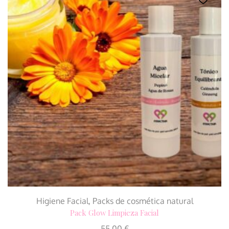
Higiene Facial
,
Packs de cosmética natural
Pack Glow Limpieza Facial
55,00
€