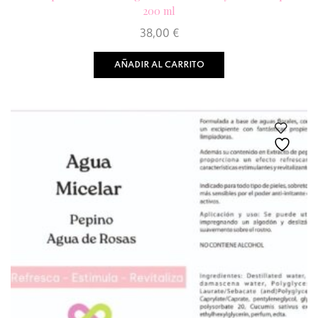
200 ml
38,00
€
AÑADIR AL CARRITO