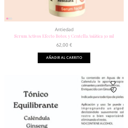
Antiedad
Serum Activos Efecto Botox y Centella Asiática 30 ml
62,00
€
AÑADIR AL CARRITO