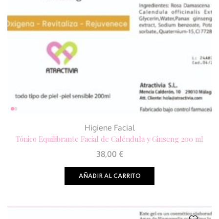
Higiene Facial
Tónico Equilibrante Facial de Caléndula y Ginseng 200 ml
38,00
€
AÑADIR AL CARRITO