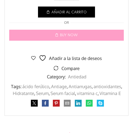
AÑADIR AL CARRITO
OR
BUY NOW
Añadir a la lista de deseos
Compare
Category:
Antiedad
Tags:
ácido ferúlico
,
Antiage
,
Antiarrugas
,
antioxidantes
,
Hidratante
,
Serum
,
Serum facial
,
vitamina c
,
Vitamina E